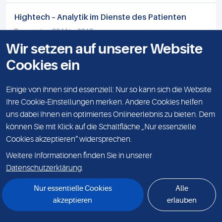
Hightech – Analytik im Dienste des Patienten
Donnerstag, 29 März 2018
Wir setzen auf unserer Website
Die moderne Massenspektrometrie hat sich zu einem
integralen Bestandteil der Analytik spezialisierter
Cookies ein
medizinischer Labore entwickelt.. Lesen Sie hier den
aktuellen Artikel aus der Fachzeitschrift...
Einige von ihnen sind essenziell: Nur so kann sich die Website
weiterlesen
Ihre Cookie-Einstellungen merken. Andere Cookies helfen
uns dabei Ihnen ein optimiertes Onlineerlebnis zu bieten. Dem
können Sie mit Klick auf die Schaltfläche „Nur essenzielle
Laborautomation: Sinnvolle Innovation
Cookies akzeptieren“ widersprechen.
Dienstag, 27 März 2018
Weitere Informationen finden Sie in unserer
Die Anforderungen an eine moderne
Datenschutzerklärung
.
Patientenversorgung mit Labormedizin und Mikrobiologie
werden im stationären wie ambulanten Umfeld
Nur essentielle Cookies
Alle
komplexer und stehen mehr und mehr in einem
akzeptieren
erlauben
Spannungsfeld. Lesen...