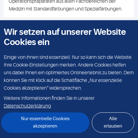
Operationspräparaten aus allen Fachbereichen der
Medizin mit Standardfärbungen und Spezialfärbungen.
Wir setzen auf unserer Website
KONTAKT
Cookies ein
IMPRESSUM
DATENSCHUTZ
Einige von ihnen sind essenziell: Nur so kann sich die Website
Ihre Cookie-Einstellungen merken. Andere Cookies helfen
KARRIERE
uns dabei Ihnen ein optimiertes Onlineerlebnis zu bieten. Dem
können Sie mit Klick auf die Schaltfläche „Nur essenzielle
VERANSTALTUNGEN
Cookies akzeptieren“ widersprechen.
© Sonic Healthcare Germany 2026
Weitere Informationen finden Sie in unserer
Sonic Healthcare Germany GmbH & Co. KG, Mecklenburgische Straße 28,
14197 Berlin
Datenschutzerklärung
.
Nur essentielle Cookies
Alle
akzeptieren
erlauben