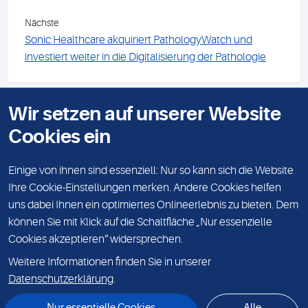
Nächste
Sonic Healthcare akquiriert PathologyWatch und
investiert weiter in die Digitalisierung der Pathologie
Wir setzen auf unserer Website
KONTAKT
Cookies ein
IMPRESSUM
DATENSCHUTZ
Einige von ihnen sind essenziell: Nur so kann sich die Website
Ihre Cookie-Einstellungen merken. Andere Cookies helfen
KARRIERE
uns dabei Ihnen ein optimiertes Onlineerlebnis zu bieten. Dem
können Sie mit Klick auf die Schaltfläche „Nur essenzielle
VERANSTALTUNGEN
Cookies akzeptieren“ widersprechen.
© Sonic Healthcare Germany 2026
Weitere Informationen finden Sie in unserer
Sonic Healthcare Germany GmbH & Co. KG, Mecklenburgische Straße 28,
14197 Berlin
Datenschutzerklärung
.
Nur essentielle Cookies
Alle