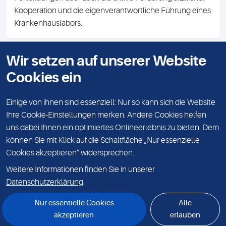
mobile Befundauskunft, medizinische Informationen,
Fortbildungen aber auch die aktive Förderung ärztlicher
Kooperation und die eigenverantwortliche Führung eines
Krankenhauslabors.
Wir setzen auf unserer Website
Cookies ein
KONTAKT
IMPRESSUM
Einige von ihnen sind essenziell: Nur so kann sich die Website
Ihre Cookie-Einstellungen merken. Andere Cookies helfen
DATENSCHUTZ
uns dabei Ihnen ein optimiertes Onlineerlebnis zu bieten. Dem
KARRIERE
können Sie mit Klick auf die Schaltfläche „Nur essenzielle
Cookies akzeptieren“ widersprechen.
VERANSTALTUNGEN
Weitere Informationen finden Sie in unserer
© Sonic Healthcare Germany 2026
Datenschutzerklärung
.
Sonic Healthcare Germany GmbH & Co. KG, Mecklenburgische Straße 28,
14197 Berlin
Nur essentielle Cookies
Alle
akzeptieren
erlauben