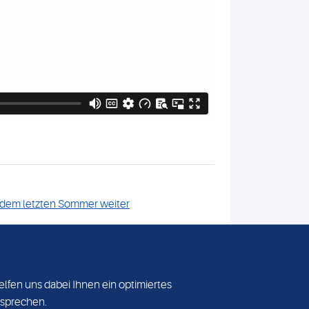
 dem letzten Sommer weiter
VERANSTALTUNGEN
elfen uns dabei Ihnen ein optimiertes
rsprechen.
y GmbH & Co. KG, Mecklenburgische Straße 28, 14197 Berlin