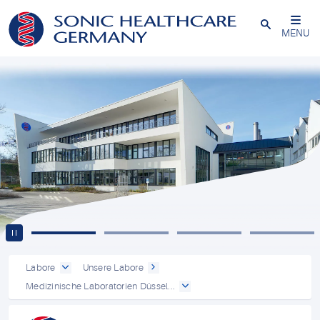
Powered by
Translate
Schließen
MENU
Labore
Unsere Labore
Medizinische Laboratorien Düssel...