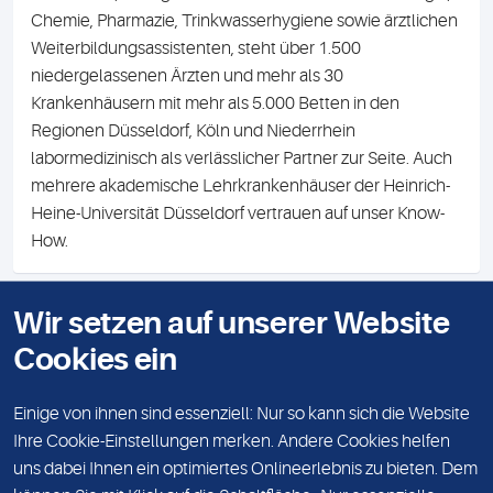
Chemie, Pharmazie, Trinkwasserhygiene sowie ärztlichen
Weiterbildungsassistenten, steht über 1.500
niedergelassenen Ärzten und mehr als 30
Krankenhäusern mit mehr als 5.000 Betten in den
Regionen Düsseldorf, Köln und Niederrhein
labormedizinisch als verlässlicher Partner zur Seite. Auch
mehrere akademische Lehrkrankenhäuser der Heinrich-
Heine-Universität Düsseldorf vertrauen auf unser Know-
How.
Wir setzen auf unserer Website
KONTAKT
Cookies ein
IMPRESSUM
DATENSCHUTZ
Einige von ihnen sind essenziell: Nur so kann sich die Website
Ihre Cookie-Einstellungen merken. Andere Cookies helfen
KARRIERE
uns dabei Ihnen ein optimiertes Onlineerlebnis zu bieten. Dem