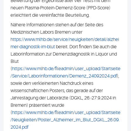
Bewertung der Ergebnisse aller vier Tests mit dem
neuen Plasma-Protein-Demenz-Score (PPD-Score)
erleichtert die vereinfachte Beurteilung.
Nähere Informationen stehen auf der Seite des
Medizinischen Labors Bremen unter
https://www.mlhb.de/service/neuigkeiten/detail/alzhei
mer-diagnostik-im-blut
bereit. Dort finden Sie auch die
Laborinformation zur Demenzdiagnostik in Liquor und
Blut
(
https://www.mlhb.de/fileadmin/user_upload/Startseite
/Service/Laborinformationen/Demenz_24092024.pdf
),
sowie den verkleinerten Nachdruck eines
wissenschaftlichen Posters, das gerade auf der
Jahrestagung der Laborärzte (DGKL, 26.-27.9.2024 in
Bremen) präsentiert wurde
(
https://www.mlhb.de/fileadmin/user_upload/Startseite
/Neuigkeiten/Poster_Alzheimer_im_Blut_DGKL_26.09.
2024.pdf