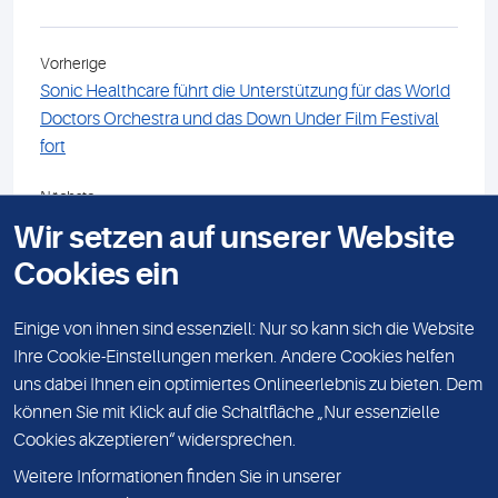
Vorherige
Sonic Healthcare führt die Unterstützung für das World
Doctors Orchestra und das Down Under Film Festival
fort
Nächste
Sonic Healthcare unterstützt auch in 2024 den DGKL-
Wir setzen auf unserer Website
Nachwuchsförderpreis
Cookies ein
Einige von ihnen sind essenziell: Nur so kann sich die Website
KONTAKT
Ihre Cookie-Einstellungen merken. Andere Cookies helfen
uns dabei Ihnen ein optimiertes Onlineerlebnis zu bieten. Dem
IMPRESSUM
können Sie mit Klick auf die Schaltfläche „Nur essenzielle
DATENSCHUTZ
Cookies akzeptieren“ widersprechen.
KARRIERE
Weitere Informationen finden Sie in unserer