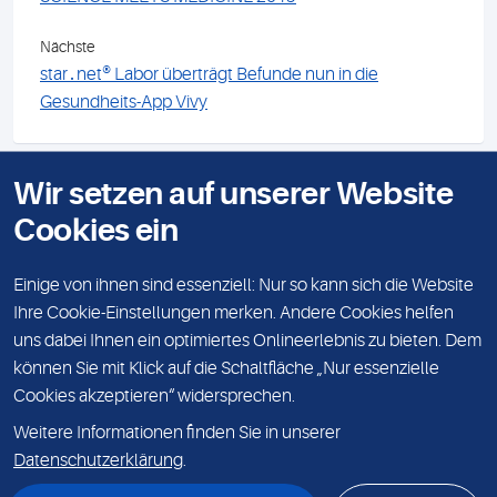
Nächste
star․net® Labor überträgt Befunde nun in die
Gesundheits-App Vivy
Wir setzen auf unserer Website
KONTAKT
Cookies ein
IMPRESSUM
DATENSCHUTZ
Einige von ihnen sind essenziell: Nur so kann sich die Website
Ihre Cookie-Einstellungen merken. Andere Cookies helfen
KARRIERE
uns dabei Ihnen ein optimiertes Onlineerlebnis zu bieten. Dem
können Sie mit Klick auf die Schaltfläche „Nur essenzielle
VERANSTALTUNGEN
Cookies akzeptieren“ widersprechen.
© Sonic Healthcare Germany 2026
Weitere Informationen finden Sie in unserer
Sonic Healthcare Germany GmbH & Co. KG, Mecklenburgische Straße 28,
14197 Berlin
Datenschutzerklärung
.