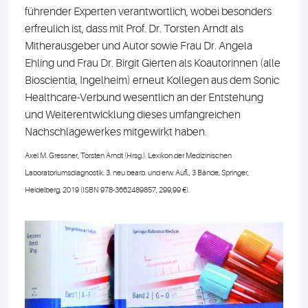
führender Experten verantwortlich, wobei besonders
erfreulich ist, dass mit Prof. Dr. Torsten Arndt als
Mitherausgeber und Autor sowie Frau Dr. Angela
Ehling und Frau Dr. Birgit Gierten als Koautorinnen (alle
Bioscientia, Ingelheim) erneut Kollegen aus dem Sonic
Healthcare-Verbund wesentlich an der Entstehung
und Weiterentwicklung dieses umfangreichen
Nachschlagewerkes mitgewirkt haben.
Axel M. Gressner, Torsten Arndt (Hrsg.). Lexikon der Medizinischen
Laboratoriumsdiagnostik. 3. neu bearb. und erw. Aufl., 3 Bände, Springer,
Heidelberg, 2019 (ISBN 978-3662489857, 299,99 €).