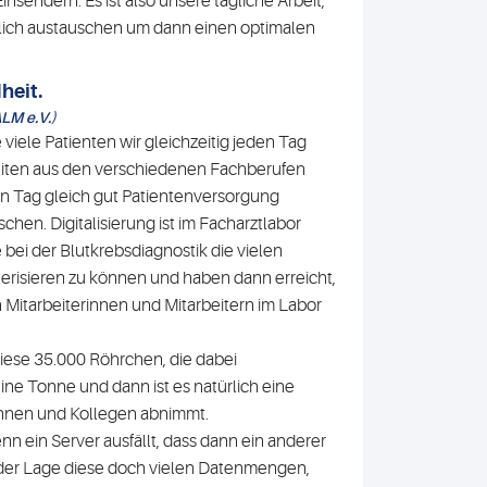
sendern. Es ist also unsere tägliche Arbeit,
ztlich austauschen um dann einen optimalen
.
heit.
ALM e.V.)
viele Patienten wir gleichzeitig jeden Tag
eiten aus den verschiedenen Fachberufen
eden Tag gleich gut Patientenversorgung
chen. Digitalisierung ist im Facharztlabor
 bei der Blutkrebsdiagnostik die vielen
terisieren zu können und haben dann erreicht,
n Mitarbeiterinnen und Mitarbeitern im Labor
iese 35.000 Röhrchen, die dabei
ne Tonne und dann ist es natürlich eine
innen und Kollegen abnimmt.
enn ein Server ausfällt, dass dann ein anderer
n der Lage diese doch vielen Datenmengen,