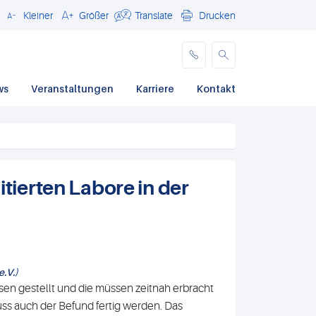
Kleiner
Größer
Translate
Drucken
Schließen
ws
Veranstaltungen
Karriere
Kontakt
tierten Labore in der
e.V.)
en gestellt und die müssen zeitnah erbracht
uss auch der Befund fertig werden. Das