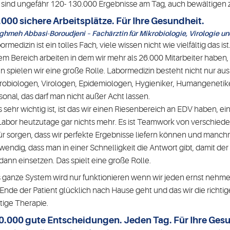
 sind ungefähr 120- 130.000 Ergebnisse am Tag, auch bewältigen 
.000 sichere Arbeitsplätze. Für Ihre Gesundheit.
ghmeh Abbasi-Boroudjeni – Fachärztin für Mikrobiologie, Virologie u
ormedizin ist ein tolles Fach, viele wissen nicht wie vielfältig das 
em Bereich arbeiten in dem wir mehr als 26.000 Mitarbeiter haben,
n spielen wir eine große Rolle. Labormedizin besteht nicht nur a
robiologen, Virologen, Epidemiologen, Hygieniker, Humangenetike
sonal, das darf man nicht außer Acht lassen.
 sehr wichtig ist, ist das wir einen Riesenbereich an EDV haben, e
Labor heutzutage gar nichts mehr. Es ist Teamwork von verschiede
ür sorgen, dass wir perfekte Ergebnisse liefern können und manchm
wendig, dass man in einer Schnelligkeit die Antwort gibt, damit der 
 dann einsetzen. Das spielt eine große Rolle.
 ganze System wird nur funktionieren wenn wir jeden ernst nehmen 
Ende der Patient glücklich nach Hause geht und das wir die richtig
htige Therapie.
0.000 gute Entscheidungen. Jeden Tag. Für Ihre Gesu