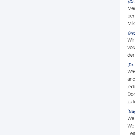
(Dr
Med
ben
Mik
(Pr
Wir
vor
der
(Dr
Was
and
jed
Dor
zu 
(Na
Wen
Wel
Tea