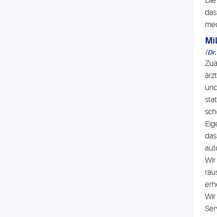
Die
das
med
Mi
(Dr
Zua
ärz
und
sta
sch
Eig
das
aut
Wir
rau
erh
Wir
Ser