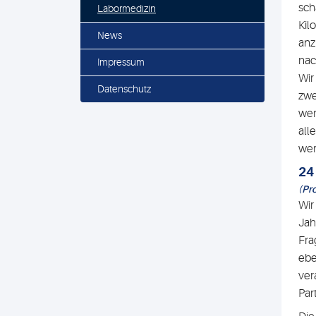
sch
Labormedizin
Kil
News
anz
nac
Impressum
Wir
Datenschutz
zwe
wer
all
wer
24
(Pr
Wir
Jah
Fra
ebe
ver
Par