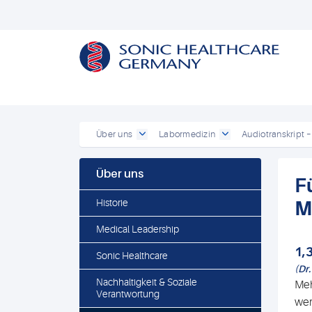
Powered by
Translate
Über uns
Labormedizin
Audiotranskript –
Über uns
F
Historie
M
Medical Leadership
1,
Sonic Healthcare
(Dr
Nachhaltigkeit & Soziale
Meh
Verantwortung
wer