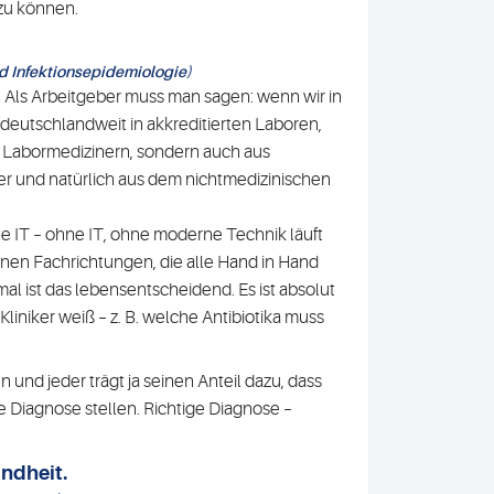
zu können.
nd Infektionsepidemiologie)
ist. Als Arbeitgeber muss man sagen: wenn wir in
 deutschlandweit in akkreditierten Laboren,
us Labormedizinern, sondern auch aus
r und natürlich aus dem nichtmedizinischen
ine IT – ohne IT, ohne moderne Technik läuft
nen Fachrichtungen, die alle Hand in Hand
al ist das lebensentscheidend. Es ist absolut
Kliniker weiß – z. B. welche Antibiotika muss
und jeder trägt ja seinen Anteil dazu, dass
e Diagnose stellen. Richtige Diagnose –
ndheit.