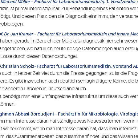
. Michael Müller – Facharzt für Laboratoriumsmedizin, 1. Vorsitzender 
izin ist primär interdisziplinär. Zur Behandlung eines Patienten 
ötigt. Und diesen Platz, den die Diagnostik einnimmt, den versuche
robiologen.
of. Dr. Jan Kramer – Facharzt für Laboratoriumsmedizin und Innere Medi
 haben gerade im Bereich der Molekulardiagnostik hier sehr wesen
angetrieben, wo natürlich heute riesige Datenmengen auch erzeugt
 Lotse durch diesen Datendschungel.
. Christian Scholz- Facharzt für Laboratoriumsmedizin, Vorstand AL
 auch in letzter Zeit viel durch die Presse gegangen ist, ist die Fr
ere. Es gibt inzwischen auch deutlich schlagkräftigere Keime, die b
en anderen Laboren in Deutschland auch.
t benötigt man eine umfangreiche Infrastruktur um diese auch vern
können.
ghmeh Abbasi-Boroudjeni – Fachärztin für Mikrobiologie, Virolog
n man Interesse daran hat ständig etwas Neues zu lernen, wenn ma
t weiterkommt, wenn man Interesse daran hat, dass man interdiszip
m, das zusammenarbeitet, das zusammenfindet und das Wissen teilt