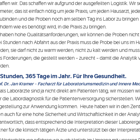
affen wir. Das schaffen wir aufgrund der ausgefeilten Logistik. Wir
ometer, das ist einfach nötig um jede Praxis, um jeden Hausarzt, jed
ubinden und die Proben noch am selben Tag ins Labor zu bringen 
hdem wie es benötigt wird, in die Praxis zu bringen.
 haben hohe Qualitätsanforderungen, wir können die Proben nicht
i Stunden nach Abfahrt aus der Praxis muss die Probe bei uns im Ha
den, sie darf nicht zu warm werden, nicht zu kalt werden und muss
es Forderungen, die gestellt werden – zurecht – damit die Analytik v
den.
 Stunden, 365 Tage im Jahr. Für Ihre Gesundheit.
of. Dr. Jan Kramer – Facharzt für Laboratoriumsmedizin und Innere Med
 als Laborärzte sind ja nicht direkt am Patienten tätig, wir müssen 
r die Labordiagnostik für die Patientenversorgung sicherstellen. W
gestellung zur Anwendung kommen. Heute haben wir in den Zentra
n auch für eine hohe Sicherheit und Wirtschaftlichkeit in der Analyt
antwortlich, dass entsprechend die Interpretation dieser Laborergeb
tner für die klinisch tätigen Ärzte und unterstützt bei der Interpr