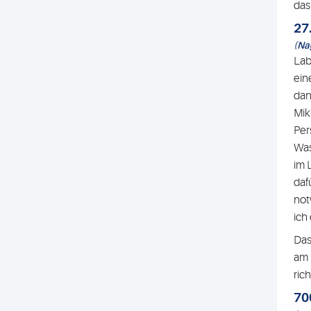
das
27
(Na
Lab
ein
dan
Mik
Per
Was
im 
daf
not
ich
Das
am 
ric
70