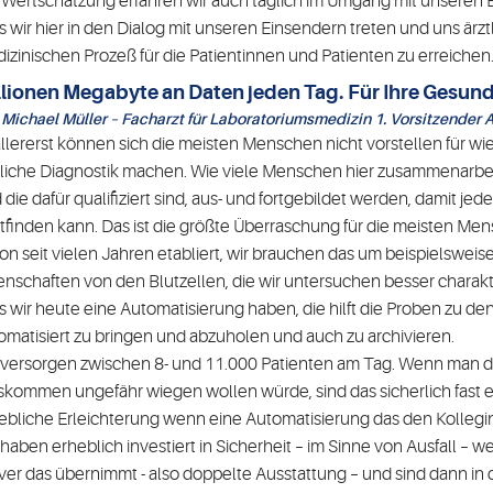
 Wertschätzung erfahren wir auch täglich im Umgang mit unseren Ein
s wir hier in den Dialog mit unseren Einsendern treten und uns är
izinischen Prozeß für die Patientinnen und Patienten zu erreichen
llionen Megabyte an Daten jeden Tag. Für Ihre Gesund
. Michael Müller – Facharzt für Laboratoriumsmedizin 1. Vorsitzender 
llererst können sich die meisten Menschen nicht vorstellen für wie 
tliche Diagnostik machen. Wie viele Menschen hier zusammenarb
 die dafür qualifiziert sind, aus- und fortgebildet werden, damit j
ttfinden kann. Das ist die größte Überraschung für die meisten Mens
on seit vielen Jahren etabliert, wir brauchen das um beispielsweise
enschaften von den Blutzellen, die wir untersuchen besser charak
s wir heute eine Automatisierung haben, die hilft die Proben zu de
omatisiert zu bringen und abzuholen und auch zu archivieren.
 versorgen zwischen 8- und 11.000 Patienten am Tag. Wenn man d
skommen ungefähr wiegen wollen würde, sind das sicherlich fast ei
ebliche Erleichterung wenn eine Automatisierung das den Kolleg
 haben erheblich investiert in Sicherheit – im Sinne von Ausfall – w
ver das übernimmt - also doppelte Ausstattung – und sind dann i